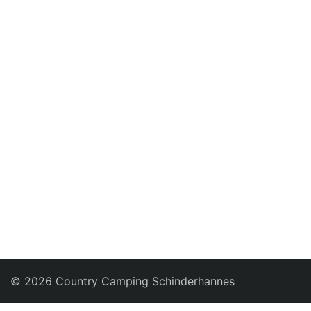
RESTAURANT
Veranstaltungen
FREIZEIT
Umgebungstipps
Spielplatz
Kegelbahn
Strand am See
KONTAKT
© 2026 Country Camping Schinderhannes